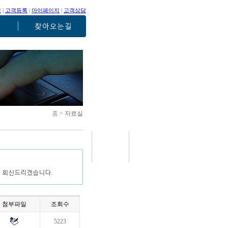
인
|
고객등록
|
마이페이지
|
고객상담
홈
> 자료실
첨부파일
조회수
5223